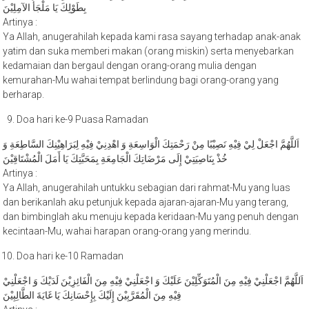
Artinya :
Ya Allah, anugerahilah kepada kami rasa sayang terhadap anak-anak
yatim dan suka memberi makan (orang miskin) serta menyebarkan
kedamaian dan bergaul dengan orang-orang mulia dengan
kemurahan-Mu wahai tempat berlindung bagi orang-orang yang
berharap.
Doa hari ke-9 Puasa Ramadan
اَللَّهُمَّ اجْعَلْ لِيْ فِيْهِ نَصِيْبًا مِنْ رَحْمَتِكَ الْوَاسِعَةِ وَ اهْدِنِيْ فِيْهِ لِبَرَاهِيْنِكَ السَّاطِعَةِ وَ
خُذْ بِنَاصِيَتِيْ إِلَى مَرْضَاتِكَ الْجَامِعَةِ بِمَحَبَّتِكَ يَا أَمَلَ الْمُشْتَاقِيْنَ
Artinya :
Ya Allah, anugerahilah untukku sebagian dari rahmat-Mu yang luas
dan berikanlah aku petunjuk kepada ajaran-ajaran-Mu yang terang,
dan bimbinglah aku menuju kepada keridaan-Mu yang penuh dengan
kecintaan-Mu, wahai harapan orang-orang yang merindu.
Doa hari ke-10 Ramadan
اَللَّهُمَّ اجْعَلْنِيْ فِيْهِ مِنَ الْمُتَوَكِّلِيْنَ عَلَيْكَ وَ اجْعَلْنِيْ فِيْهِ مِنَ الْفَائِزِيْنَ لَدَيْكَ وَ اجْعَلْنِيْ
فِيْهِ مِنَ الْمُقَرَّبِيْنَ إِلَيْكَ بِإِحْسَانِكَ يَا غَايَةَ الطَّالِبِيْنَ
Artinya :