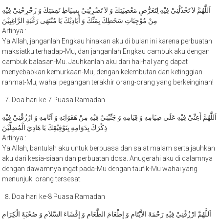
اَللَّهُمَّ لاَ تَخْذُلْنِيْ فِيْهِ لِتَعَرُّضِ مَعْصِيَتِكَ وَ لاَ تَضْرِبْنِيْ بِسِيَاطِ نَقِمَتِكَ وَ زَحْزِحْنِيْ فِيْهِ
مِنْ مُوْجِبَاتِ سَخَطِكَ بِمَنِّكَ وَ أَيَادِيْكَ يَا مُنْتَهَى رَغْبَةِ الرَّاغِبِيْنَ
Artinya :
Ya Allah, janganlah Engkau hinakan aku di bulan ini karena perbuatan
maksiatku terhadap-Mu, dan janganlah Engkau cambuk aku dengan
cambuk balasan-Mu. Jauhkanlah aku dari hal-hal yang dapat
menyebabkan kemurkaan-Mu, dengan kelembutan dan ketinggian
rahmat-Mu, wahai pegangan terakhir orang-orang yang berkeinginan!
Doa hari ke-7 Puasa Ramadan
اَللَّهُمَّ أَعِنِّيْ فِيْهِ عَلَى صِيَامِهِ وَ قِيَامِهِ وَ جَنِّبْنِيْ فِيْهِ مِنْ هَفَوَاتِهِ وَ آثَامِهِ وَ ارْزُقْنِيْ فِيْهِ
ذِكْرَكَ بِدَوَامِهِ بِتَوْفِيْقِكَ يَا هَادِيَ الْمُضِلِّيْنَ
Artinya :
Ya Allah, bantulah aku untuk berpuasa dan salat malam serta jauhkan
aku dari kesia-siaan dan perbuatan dosa. Anugerahi aku di dalamnya
dengan dawamnya ingat pada-Mu dengan taufik-Mu wahai yang
menunjuki orang tersesat.
Doa hari ke-8 Puasa Ramadan
اَللَّهُمَّ ارْزُقْنِيْ فِيْهِ رَحْمَةَ الأَيْتَامِ وَ إِطْعَامَ الطَّعَامِ وَ إِفْشَاءَ السَّلاَمِ وَ صُحْبَةَ الْكِرَامِ
بِطَوْلِكَ يَا مَلْجَأَ الآمِلِيْنَ