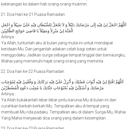
Doa Hari ke-21 Puasa Ramadan
اَللَّهُمَّ اجْعَلْ لِيْ فِيْهِ إِلَى مَرْضَاتِكَ دَلِيْلاً وَ لاَ تَجْعَلْ لِلشَّيْطَانِ فِيْهِ عَلَيَّ سَبِيْلاً وَ اجْعَلِ
الْجَنَّةَ لِيْ مَنْزِلاً وَمَقِيْلاً يَا قَاضِيَ حَوَائِجِ الطَّالِبِيْنَ
Artinya :
Ya Allah, tuntunlah aku di bulan yang mulia ini untuk mendapat
keridaan-Mu. Dan janganlah adakan celah bagi setan untuk
menggodaku. Jadikan surga sebagai tempat tinggal dan bernaungku,
Wahai yang memenuhi hajat orang-orang yang meminta.
Doa hari ke-22 Puasa Ramadan
اَللَّهُمَّ افْتَحْ لِيْ فِيْهِ أَبْوَابَ فَضْلِكَ وَ أَنْزِلْ عَلَيَّ فِيْهِ بَرَكَاتِكَ وَ وَفِّقْنِيْ فِيْهِ لِمُوْجِبَاتِ
مَرْضَاتِكَ وَ أَسْكِنِّيْ فِيْهِ بُحْبُوْحَاتِ جَنَّاتِكَ يَا مُجِيْبَ دَعْوَةِ الْمُضْطَرِّيْنَ
Artinya :
Ya Allah bukakanlah lebar-lebar pintu karunia-Mu di bulan ini dan
curahkan berkah-berkah-Mu. Tempatkan aku di tempat yang
membuat-Mu rida padaku. Tempatkan aku di dalam Surga-Mu, Wahai
Yang Maha menjawab doa orang yang dalam kesempitan.
Doa hari ke-23 Puasa Ramadan