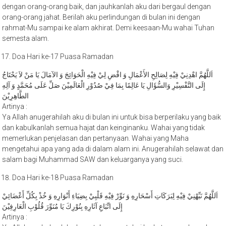
orang-orang jahat. Berilah aku perlindungan di bulan ini dengan
rahmat-Mu sampai ke alam akhirat. Demi keesaan-Mu wahai Tuhan
semesta alam.
Doa Hari ke-17 Puasa Ramadan
اَللَّهُمَّ اهْدِنِيْ فِيْهِ لِصَالِحِ الأَعْمَالِ وَ اقْضِ لِيْ فِيْهِ الْحَوَائِجَ وَ الآمَالَ يَا مَنْ لاَ يَحْتَاجُ
إِلَى التَّفْسِيْرِ وَالسُّؤَالِ يَا عَالِمًا بِمَا فِيْ صُدُوْرِ الْعَالَمِيْنَ صَلِّ عَلَى مُحَمَّدٍ وَ آلِهِ
الطَّاهِرِيْنَ
Artinya :
Ya Allah anugerahilah aku di bulan ini untuk bisa berperilaku yang baik
dan kabulkanlah semua hajat dan keinginanku. Wahai yang tidak
memerlukan penjelasan dan pertanyaan. Wahai yang Maha
mengetahui apa yang ada di dalam alam ini. Anugerahilah selawat dan
salam bagi Muhammad SAW dan keluarganya yang suci.
Doa Hari ke-18 Puasa Ramadan
اَللَّهُمَّ نَبِّهْنِيْ فِيْهِ لِبَرَكَاتِ أَسْحَارِهِ وَ نَوِّرْ فِيْهِ قَلْبِيْ بِضِيَاءِ أَنْوَارِهِ وَ خُذْ بِكُلِّ أَعْضَائِيْ
إِلَى اتِّبَاعِ آثَارِهِ بِنُوْرِكَ يَا مُنَوِّرَ قُلُوْبِ الْعَارِفِيْنَ
Artinya :
Ya Allah, sadarkanlah aku untuk mengetahui berkat yang ada pada