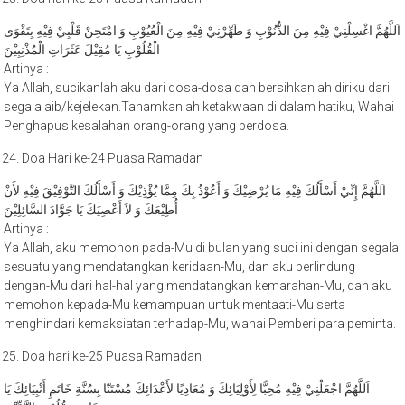
اَللَّهُمَّ اغْسِلْنِيْ فِيْهِ مِنَ الذُّنُوْبِ وَ طَهِّرْنِيْ فِيْهِ مِنَ الْعُيُوْبِ وَ امْتَحِنْ قَلْبِيْ فِيْهِ بِتَقْوَى
الْقُلُوْبِ يَا مُقِيْلَ عَثَرَاتِ الْمُذْنِبِيْنَ
Artinya :
Ya Allah, sucikanlah aku dari dosa-dosa dan bersihkanlah diriku dari
segala aib/kejelekan.Tanamkanlah ketakwaan di dalam hatiku, Wahai
Penghapus kesalahan orang-orang yang berdosa.
Doa Hari ke-24 Puasa Ramadan
اَللَّهُمَّ إِنِّيْ أَسْأَلُكَ فِيْهِ مَا يُرْضِيْكَ وَ أَعُوْذُ بِكَ مِمَّا يُؤْذِيْكَ وَ أَسْأَلُكَ التَّوْفِيْقَ فِيْهِ لأَنْ
أُطِيْعَكَ وَ لاَ أَعْصِيَكَ يَا جَوَّادَ السَّائِلِيْنَ
Artinya :
Ya Allah, aku memohon pada-Mu di bulan yang suci ini dengan segala
sesuatu yang mendatangkan keridaan-Mu, dan aku berlindung
dengan-Mu dari hal-hal yang mendatangkan kemarahan-Mu, dan aku
memohon kepada-Mu kemampuan untuk mentaati-Mu serta
menghindari kemaksiatan terhadap-Mu, wahai Pemberi para peminta.
Doa hari ke-25 Puasa Ramadan
اَللَّهُمَّ اجْعَلْنِيْ فِيْهِ مُحِبًّا لِأَوْلِيَائِكَ وَ مُعَادِيًا لأَعْدَائِكَ مُسْتَنّا بِسُنَّةِ خَاتَمِ أَنْبِيَائِكَ يَا
عَاصِمَ قُلُوْبِ النَّبِيِّيْنَ