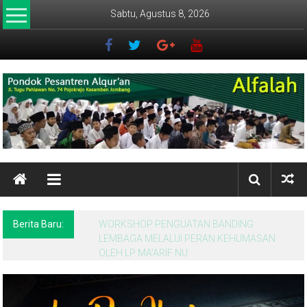
Lompat
Sabtu, Agustus 8, 2026
ke
konten
ALFALAH
Pondok
Pesantren
Alqur'an
Berita Baru: