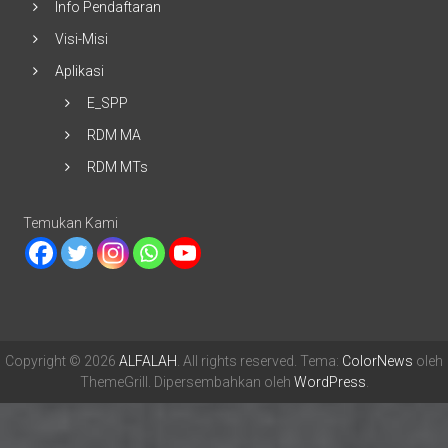
Visi-Misi
Aplikasi
E_SPP
RDM MA
RDM MTs
Temukan Kami
Copyright © 2026
ALFALAH
. All rights reserved. Tema:
ColorNews
oleh
ThemeGrill. Dipersembahkan oleh
WordPress
.