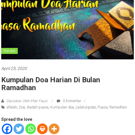
Pondok
April 23, 2020
Kumpulan Doa Harian Di Bulan
Ramadhan
Diposkan Oleh:Irfan Fauzi
0 Komentar
alfalah
,
Doa
,
Ibadah puasa
,
Kumpulan doa
,
Lailatulqodar
,
Puasa
,
Ramadhan
Spread the love
Rasulullah SAW bersabda soal keistimewaan bulan Ramadan.