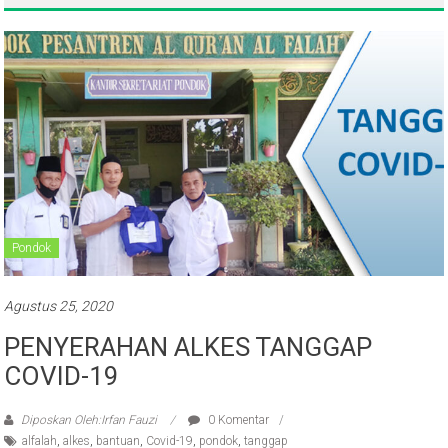
Pondok
Agustus 25, 2020
PENYERAHAN ALKES TANGGAP
COVID-19
Diposkan Oleh:Irfan Fauzi
0 Komentar
alfalah
,
alkes
,
bantuan
,
Covid-19
,
pondok
,
tanggap