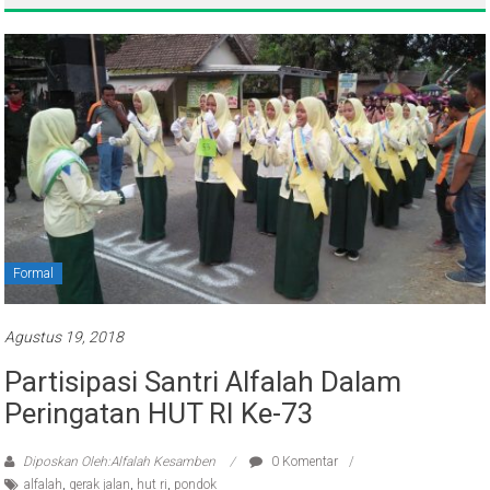
Formal
Agustus 19, 2018
Partisipasi Santri Alfalah Dalam
Peringatan HUT RI Ke-73
Diposkan Oleh:Alfalah Kesamben
0 Komentar
alfalah
,
gerak jalan
,
hut ri
,
pondok