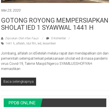
Mei 23, 2020
GOTONG ROYONG MEMPERSIAPKAN
SHOLAT IED 1 SYAWWAL 1441 H
Diposkan Oleh:Irfan Fauzi
0 Komentar
1441 h
,
alfalah
,
Idul fitri
,
Ied
,
kesamben
Jombang, alfalah.or.idSetelah melalui rapat dan mendapatkan izin dari
pemerintah setempat terkait pelaksanaan sholat ied di masa pandemi
virus Covid-19, Takmir Masjid Ngerco SYAMILUSSHOFIYAH
memastikan
Baca selengkapnya
PPDB ONLINE