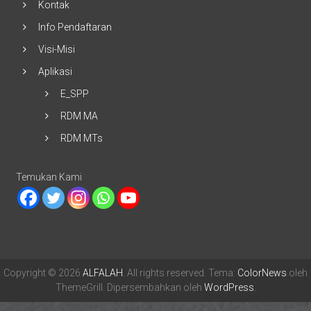
Kontak
Info Pendaftaran
Visi-Misi
Aplikasi
E_SPP
RDM MA
RDM MTs
Temukan Kami
Copyright © 2026
ALFALAH
. All rights reserved. Tema:
ColorNews
oleh
ThemeGrill. Dipersembahkan oleh
WordPress
.