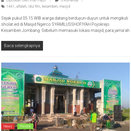
Diposkan Oleh:Irfan Fauzi
0 Komentar
1441
,
alfalah
,
Idul fitri
,
kesamben
,
masjid
Sejak pukul 05.15 WIB warga datang berduyun-duyun untuk mengikuti
sholat ied di Masjid Ngerco SYAMILUSSHOFIYAH Pojokrejo
Kesamben Jombang. Sebelum memasuki lokasi masjid, para jama’ah
Baca selengkapnya
News
Pondok