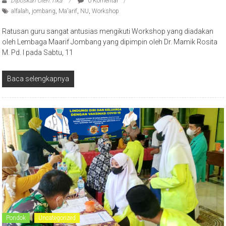
Diposkan Oleh:Tika
0 Komentar
alfalah
,
jombang
,
Ma'arif
,
NU
,
Workshop
Ratusan guru sangat antusias mengikuti Workshop yang diadakan
oleh Lembaga Maarif Jombang yang dipimpin oleh Dr. Mamik Rosita
M. Pd. I pada Sabtu, 11
Baca selengkapnya
Pondok
Uncategorized