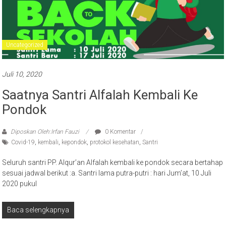
Uncategorized
Juli 10, 2020
Saatnya Santri Alfalah Kembali Ke
Pondok
Diposkan Oleh:Irfan Fauzi
0 Komentar
Covid-19
,
kembali
,
kepondok
,
protokol kesehatan
,
Santri
Seluruh santri PP. Alqur’an Alfalah kembali ke pondok secara bertahap
sesuai jadwal berikut :a. Santri lama putra-putri : hari Jum’at, 10 Juli
2020 pukul
Baca selengkapnya