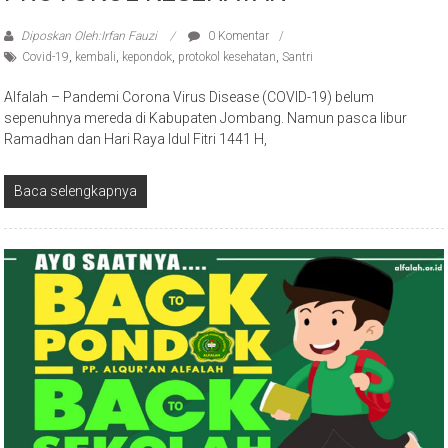
Diposkan Oleh:Irfan Fauzi
0 Komentar
Covid-19
,
kembali
,
kepondok
,
protokol kesehatan
,
Santri
Alfalah – Pandemi Corona Virus Disease (COVID-19) belum
sepenuhnya mereda di Kabupaten Jombang. Namun pasca libur
Ramadhan dan Hari Raya Idul Fitri 1441 H,
Baca selengkapnya
Uncategorized