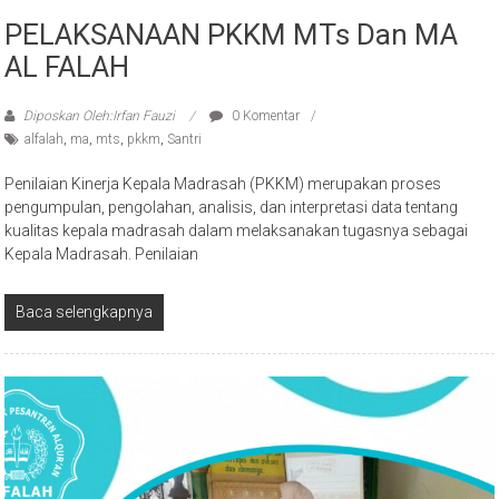
PELAKSANAAN PKKM MTs Dan MA
AL FALAH
Diposkan Oleh:Irfan Fauzi
0 Komentar
alfalah
,
ma
,
mts
,
pkkm
,
Santri
Penilaian Kinerja Kepala Madrasah (PKKM) merupakan proses
pengumpulan, pengolahan, analisis, dan interpretasi data tentang
kualitas kepala madrasah dalam melaksanakan tugasnya sebagai
Kepala Madrasah. Penilaian
Baca selengkapnya