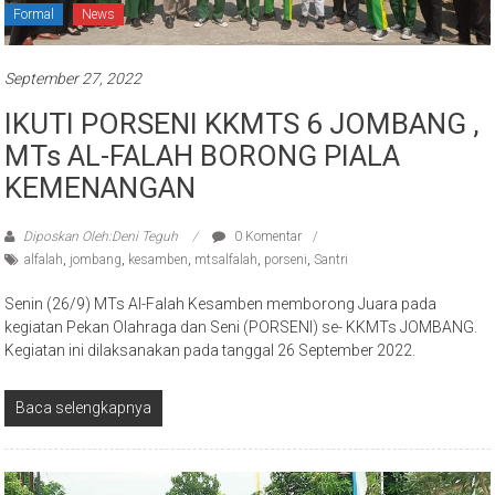
September 27, 2022
IKUTI PORSENI KKMTS 6 JOMBANG ,
MTs AL-FALAH BORONG PIALA
KEMENANGAN
Diposkan Oleh:Deni Teguh
0 Komentar
alfalah
,
jombang
,
kesamben
,
mtsalfalah
,
porseni
,
Santri
Senin (26/9) MTs Al-Falah Kesamben memborong Juara pada
kegiatan Pekan Olahraga dan Seni (PORSENI) se- KKMTs JOMBANG.
Kegiatan ini dilaksanakan pada tanggal 26 September 2022.
Baca selengkapnya