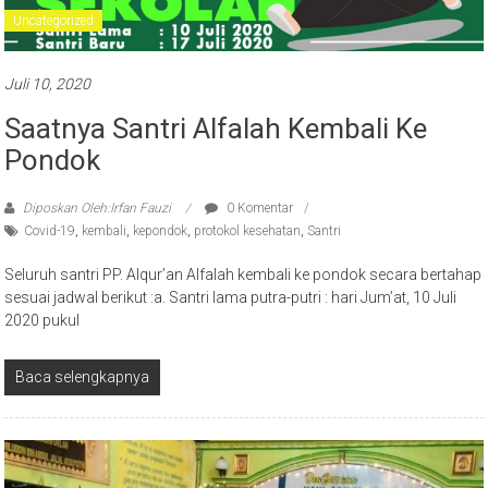
Juli 10, 2020
Saatnya Santri Alfalah Kembali Ke
Pondok
Diposkan Oleh:Irfan Fauzi
0 Komentar
Covid-19
,
kembali
,
kepondok
,
protokol kesehatan
,
Santri
Seluruh santri PP. Alqur’an Alfalah kembali ke pondok secara bertahap
sesuai jadwal berikut :a. Santri lama putra-putri : hari Jum’at, 10 Juli
2020 pukul
Baca selengkapnya