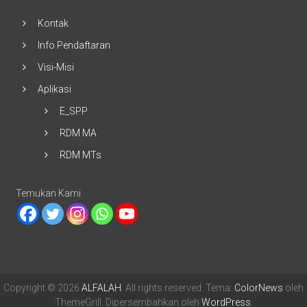
Kontak
Info Pendaftaran
Visi-Misi
Aplikasi
E_SPP
RDM MA
RDM MTs
Temukan Kami
Copyright © 2026
ALFALAH
. All rights reserved. Tema:
ColorNews
oleh
ThemeGrill. Dipersembahkan oleh
WordPress
.