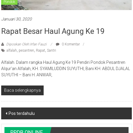
Januari 30, 2020
Rapat Besar Haul Agung Ke 19
Diposkan Oleh:Irfan Fauzi
0 Komentar
alfalah
,
pesantren
,
Rapat
,
Santri
Alfalah. Dalam rangka Haul Agung Ke 19 Pendiri Pondok Pesantren
Alqur’an Alfalah, KH. SYAMILUDDIN SUYUTHI, Bani KH. ABDUL DJALAL
SUYUTHI – Bani H. ANWAR,
Baca selengkapnya
Navigasi
Pos terdahulu
pos
PPDB ONLINE