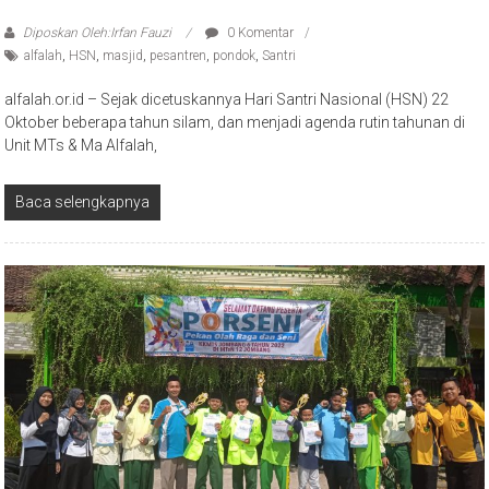
Diposkan Oleh:Irfan Fauzi
0 Komentar
alfalah
,
HSN
,
masjid
,
pesantren
,
pondok
,
Santri
alfalah.or.id – Sejak dicetuskannya Hari Santri Nasional (HSN) 22
Oktober beberapa tahun silam, dan menjadi agenda rutin tahunan di
Unit MTs & Ma Alfalah,
Baca selengkapnya
Formal
News