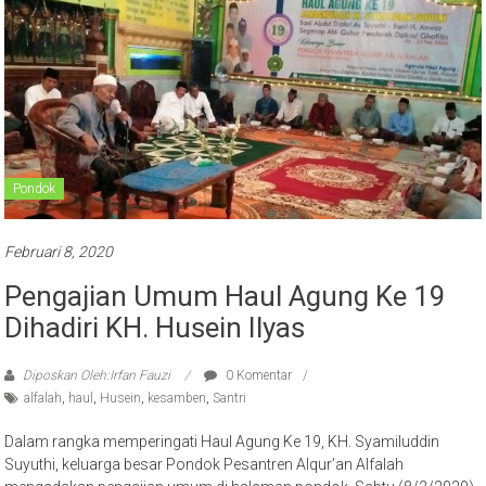
Pondok
Februari 8, 2020
Pengajian Umum Haul Agung Ke 19
Dihadiri KH. Husein Ilyas
Diposkan Oleh:Irfan Fauzi
0 Komentar
alfalah
,
haul
,
Husein
,
kesamben
,
Santri
Dalam rangka memperingati Haul Agung Ke 19, KH. Syamiluddin
Suyuthi, keluarga besar Pondok Pesantren Alqur’an Alfalah
mengadakan pengajian umum di halaman pondok. Sabtu (8/2/2020)