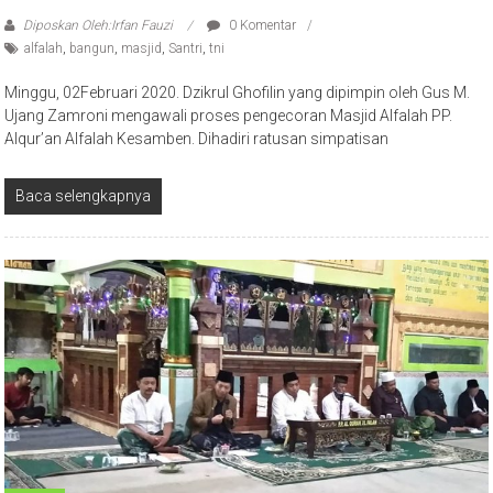
Diposkan Oleh:Irfan Fauzi
0 Komentar
alfalah
,
bangun
,
masjid
,
Santri
,
tni
Minggu, 02Februari 2020. Dzikrul Ghofilin yang dipimpin oleh Gus M.
Ujang Zamroni mengawali proses pengecoran Masjid Alfalah PP.
Alqur’an Alfalah Kesamben. Dihadiri ratusan simpatisan
Baca selengkapnya
Pondok