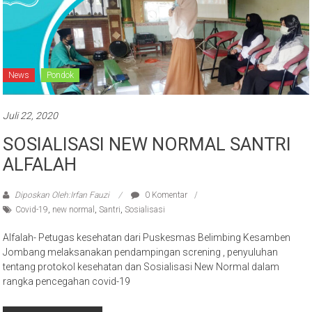
News
Pondok
Juli 22, 2020
SOSIALISASI NEW NORMAL SANTRI
ALFALAH
Diposkan Oleh:Irfan Fauzi
0 Komentar
Covid-19
,
new normal
,
Santri
,
Sosialisasi
Alfalah- Petugas kesehatan dari Puskesmas Belimbing Kesamben
Jombang melaksanakan pendampingan screning , penyuluhan
tentang protokol kesehatan dan Sosialisasi New Normal dalam
rangka pencegahan covid-19
Baca selengkapnya