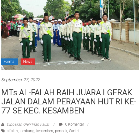
Formal
News
September 27, 2022
MTs AL-FALAH RAIH JUARA I GERAK
JALAN DALAM PERAYAAN HUT RI KE-
77 SE KEC. KESAMBEN
Diposkan Oleh:Irfan Fauzi
0 Komentar
alfalah
,
jombang
,
kesamben
,
pondok
,
Santri
Tepat di perayaan hari ulang tahun Indonesia yang ke 77, Siswa MTs