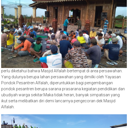
perlu diketahui bahwa Masjid Alfalah bertempat di area persawahan.
Yang dulunya berupa lahan persawahan yang dimilki oleh Yayasan
Pondok Pesantren Alfalah, diperuntukkan bagi pengembangan
pondok pesantren berupa sarana prasarana kegiatan pendidikan dan
ubudiyah warga sekitar.Maka tidak heran, banyak simpatisan yang
ikut serta melibatkan diri demi lancarnya pengecoran dek Masjid
Alfalah.