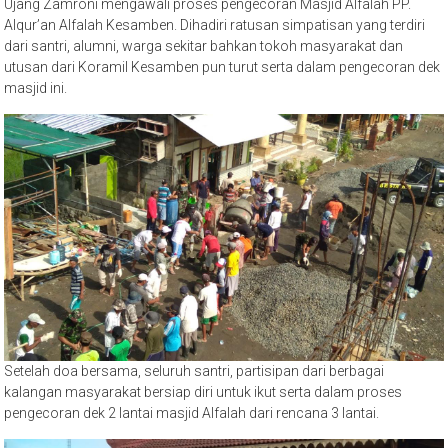
Alqur’an Alfalah Kesamben. Dihadiri ratusan simpatisan yang terdiri
dari santri, alumni, warga sekitar bahkan tokoh masyarakat dan
utusan dari Koramil Kesamben pun turut serta dalam pengecoran dek
masjid ini.
Setelah doa bersama, seluruh santri, partisipan dari berbagai
kalangan masyarakat bersiap diri untuk ikut serta dalam proses
pengecoran dek 2 lantai masjid Alfalah dari rencana 3 lantai.