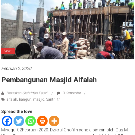
News
Februari 2, 2020
Pembangunan Masjid Alfalah
Diposkan Oleh:Irfan Fauzi
0 Komentar
alfalah
,
bangun
,
masjid
,
Santri
,
tni
Spread the love
Minggu, 02Februari 2020. Dzikrul Ghofilin yang dipimpin oleh Gus M.
Ujang Zamroni mengawali proses pengecoran Masjid Alfalah PP.