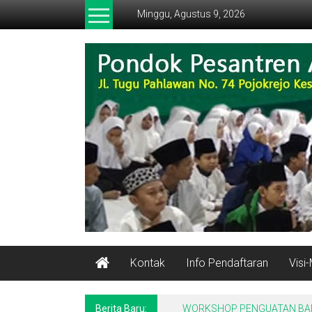
Lompat
Minggu, Agustus 9, 2026
ke
konten
ALFALAH
Pondok
Pesantren
Alqur'an
Kontak
Info Pendaftaran
Visi-
Berita Baru:
WORKSHOP PENGUATAN BAND