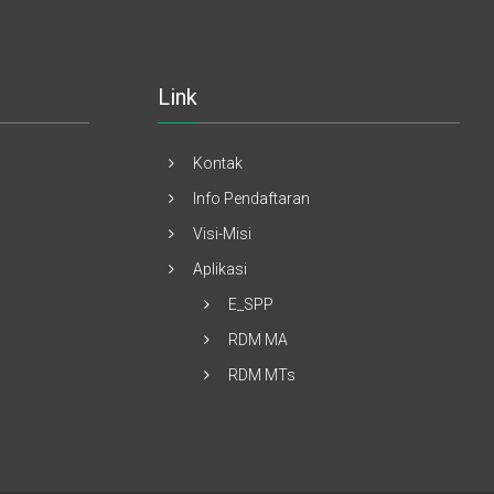
Link
Kontak
Info Pendaftaran
Visi-Misi
Aplikasi
E_SPP
RDM MA
RDM MTs