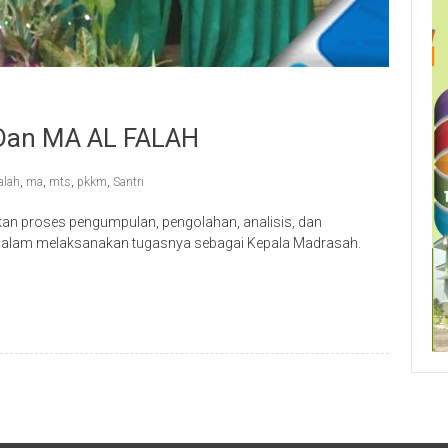
an MA AL FALAH
alah
,
ma
,
mts
,
pkkm
,
Santri
an proses pengumpulan, pengolahan, analisis, dan
ah dalam melaksanakan tugasnya sebagai Kepala Madrasah.