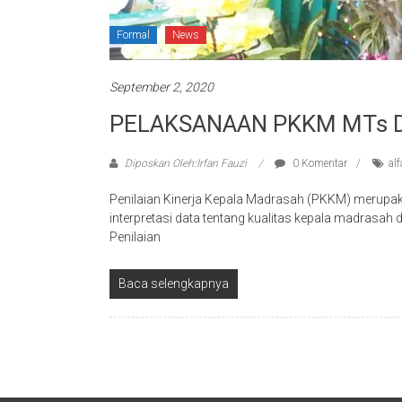
Formal
News
September 2, 2020
PELAKSANAAN PKKM MTs D
Diposkan Oleh:Irfan Fauzi
0 Komentar
alf
Penilaian Kinerja Kepala Madrasah (PKKM) merupak
interpretasi data tentang kualitas kepala madras
Penilaian
Baca selengkapnya