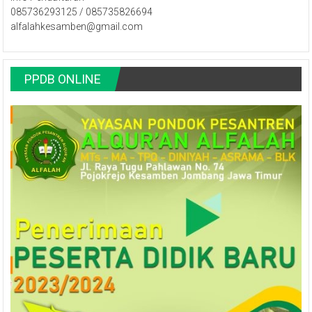
085736293125 / 085735826694
alfalahkesamben@gmail.com
PPDB ONLINE