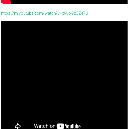
https://m.youtube.com/watch?v=x9upGzOZe7U