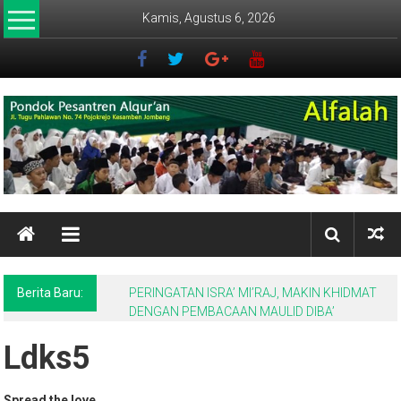
Lompat
Kamis, Agustus 6, 2026
ke
konten
ALFALAH
Pondok
Pesantren
Alqur'an
Berita Baru:
PERINGATAN ISRA’ MI’RAJ, MAKIN KHIDMAT
DENGAN PEMBACAAN MAULID DIBA’
Ldks5
Spread the love