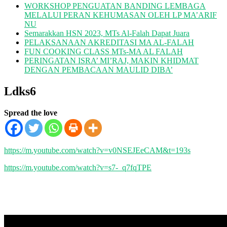
WORKSHOP PENGUATAN BANDING LEMBAGA
MELALUI PERAN KEHUMASAN OLEH LP MA’ARIF
NU
Semarakkan HSN 2023, MTs Al-Falah Dapat Juara
PELAKSANAAN AKREDITASI MA AL-FALAH
FUN COOKING CLASS MTs-MA AL FALAH
PERINGATAN ISRA’ MI’RAJ, MAKIN KHIDMAT
DENGAN PEMBACAAN MAULID DIBA’
Ldks6
Spread the love
https://m.youtube.com/watch?v=v0NSEJEeCAM&t=193s
https://m.youtube.com/watch?v=s7-_q7fqTPE