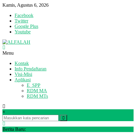
Lompat
Kamis, Agustus 6, 2026
ke
Facebook
konten
Twitter
Google Plus
Youtube
ALFALAH
Menu
Kontak
Pondok
Info Pendaftaran
Pesantren
Visi-Misi
Alqur'an
Aplikasi
E_SPP
RDM MA
RDM MTs
×
Berita Baru: