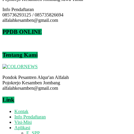
Info Pendaftaran
085736293125 / 085735826694
alfalahkesamben@gmail.com
PPDB ONLINE
Tentang Kami
Pondok Pesantren Alqur'an Alfalah
Pojokrejo Kesamben Jombang
alfalahkesamben@gmail.com
Link
Kontak
Info Pendaftaran
Visi-Misi
Aplikasi
E_SPP