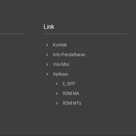
Link
Kontak
Info Pendaftaran
Visi-Misi
Aplikasi
E_SPP
RDM MA
RDM MTs