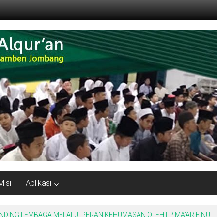
Misi
Aplikasi
ING LEMBAGA MELALUI PERAN KEHUMASAN OLEH LP MA’ARIF NU