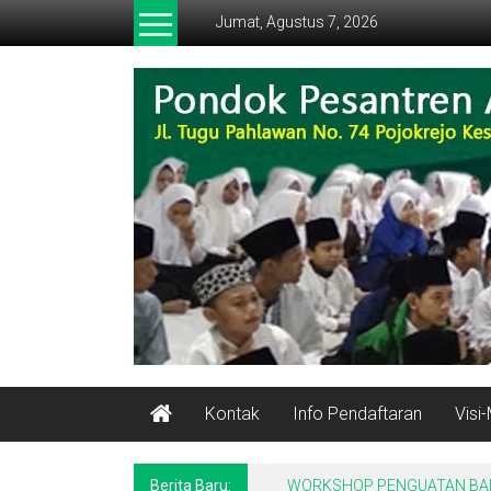
Lompat
Jumat, Agustus 7, 2026
ke
konten
ALFALAH
Pondok
Pesantren
Alqur'an
Kontak
Info Pendaftaran
Visi-
Berita Baru:
WORKSHOP PENGUATAN BAND